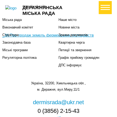
Міська влада
Громадянам
+ Створити петицію
Офіційний сайт
ДЕРАЖНЯНСЬКА
Міський голова
Вони загинули за Україну
МІСЬКА РАДА
Міська рада
Наше місто
Виконавчий комітет
Новини міста
_34 Про продаж земель фермерських господарств
Структура
Зразки документів
Законодавча база
Квартирна черга
Міські програми
Петиції та звернення
Регуляторна політика
Графік прийому громадян
ДПС інформує
Україна, 32200, Хмельницька обл.,
м. Деражня, вул.Миру,11/1
dermisrada@ukr.net
0 (3856) 2-15-43