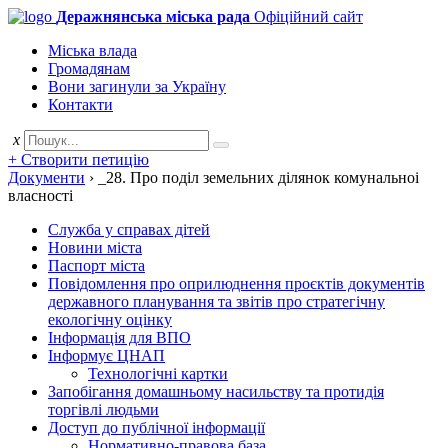
Деражнянська міська рада
Офіційний сайт
Міська влада
Громадянам
Вони загинули за Україну
Контакти
x
+ Створити петицію
Документи
›
_28. Про подiл земельних дiлянок комунальноi
власностi
Служба у справах дітей
Новини міста
Паспорт міста
Повідомлення про оприлюднення проєктів документів
державного планування та звітів про стратегічну
екологічну оцінку
Інформація для ВПО
Інформує ЦНАП
Технологічні картки
Запобігання домашньому насильству та протидія
торгівлі людьми
Доступ до публічної інформації
Нормативно-правова база