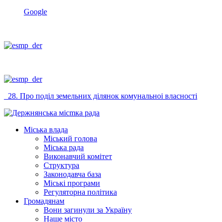
Google
_28. Про подiл земельних дiлянок комунальноi власностi
Міська влада
Міський голова
Міська рада
Виконавчий комітет
Структура
Законодавча база
Міські програми
Регуляторна політика
Громадянам
Вони загинули за Україну
Наше місто