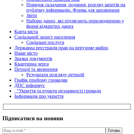
Порядок складання, подання, розгляд запитів на
публічну інформацію. Форма для заповнення
Звіти
Набори даних, які підлягають оприлюдненню у
формі відкритих даних
Карта міста
Соціальний захист населення
Соціальні послуги
Державна реєстрація прав на нерухоме майно
Наше місто
Зразки документів
Квартирна черга
Петиції та звернення
Результати розгляду петицій
Графік прийому громадян
ДПС інформує
“Укриття та пункти незламності громади
Інформація про укриття
Підписатися на новини