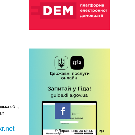
цька обл.,
1/1
r.net
© Деражнянська міська рада.