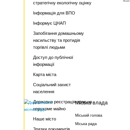
стратегічну екологічну оцінку
Інформація для ВПО
Інформує ЦНАП
Запобігання домашньому
насильству та протидія
торгівлі людьми
Доступ до публічної
інформації
Карта міста
Соціальний захист
населення
Державна реєстрація прав на
Міська влада
нерухоме майно
Міський голова
Наше місто
Міська рада
Зразки документів