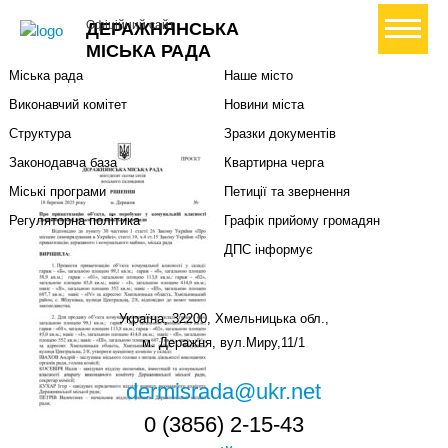
Міська влада
Громадянам
+ Створити петицію
Офіційний сайт
ДЕРАЖНЯНСЬКА
Міський голова
Вони загинули за Україну
МІСЬКА РАДА
Міська рада
Наше місто
Виконавчий комітет
Новини міста
Структура
Зразки документів
Законодавча база
Квартирна черга
Міські програми
Петиції та звернення
Регуляторна політика
Графік прийому громадян
ДПС інформує
Україна, 32200, Хмельницька обл.,
м. Деражня, вул.Миру,11/1
dermisrada@ukr.net
0 (3856) 2-15-43