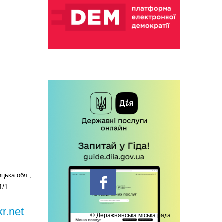
цька обл.,
1/1
r.net
© Деражнянська міська рада.