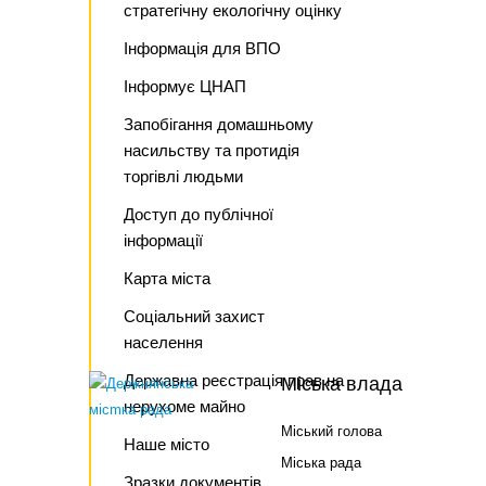
стратегічну екологічну оцінку
Інформація для ВПО
Інформує ЦНАП
Запобігання домашньому
насильству та протидія
торгівлі людьми
Доступ до публічної
інформації
Карта міста
Соціальний захист
населення
Державна реєстрація прав на
Міська влада
нерухоме майно
Міський голова
Наше місто
Міська рада
Зразки документів