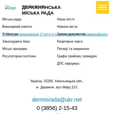
Міська влада
Громадянам
+ Створити петицію
Офіційний сайт
ДЕРАЖНЯНСЬКА
Міський голова
Вони загинули за Україну
МІСЬКА РАДА
Міська рада
Наше місто
Виконавчий комітет
Новини міста
9. Про затвердження Статуту комунального некомерційного
Структура
Зразки документів
Законодавча база
Квартирна черга
Міські програми
Петиції та звернення
Регуляторна політика
Графік прийому громадян
ДПС інформує
Україна, 32200, Хмельницька обл.,
м. Деражня, вул.Миру,11/1
dermisrada@ukr.net
0 (3856) 2-15-43