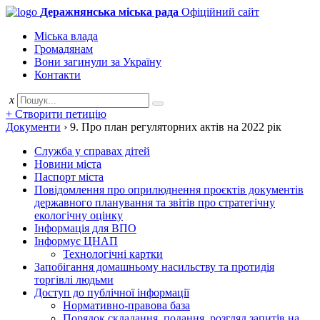
Деражнянська міська рада
Офіційний сайт
Міська влада
Громадянам
Вони загинули за Україну
Контакти
x
+ Створити петицію
Документи
›
9. Про план регуляторних актів на 2022 рік
Служба у справах дітей
Новини міста
Паспорт міста
Повідомлення про оприлюднення проєктів документів
державного планування та звітів про стратегічну
екологічну оцінку
Інформація для ВПО
Інформує ЦНАП
Технологічні картки
Запобігання домашньому насильству та протидія
торгівлі людьми
Доступ до публічної інформації
Нормативно-правова база
Порядок складання, подання, розгляд запитів на