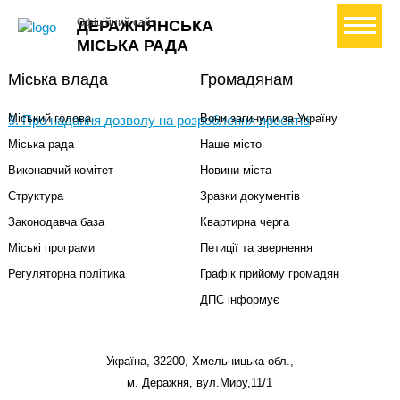
+ Створити петицію
Офіційний сайт
ДЕРАЖНЯНСЬКА
МІСЬКА РАДА
Міська влада
Громадянам
Міський голова
Вони загинули за Україну
9. Про надання дозволу на розроблення проектів
Міська рада
Наше місто
Виконавчий комітет
Новини міста
Структура
Зразки документів
Законодавча база
Квартирна черга
Міські програми
Петиції та звернення
Регуляторна політика
Графік прийому громадян
ДПС інформує
Україна, 32200, Хмельницька обл.,
м. Деражня, вул.Миру,11/1