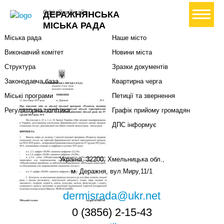
Міська влада
Громадянам
+ Створити петицію
Офіційний сайт
ДЕРАЖНЯНСЬКА
Міський голова
Вони загинули за Україну
МІСЬКА РАДА
Міська рада
Наше місто
Виконавчий комітет
Новини міста
Структура
Зразки документів
Законодавча база
Квартирна черга
Міські програми
Петиції та звернення
Регуляторна політика
Графік прийому громадян
ДПС інформує
Україна, 32200, Хмельницька обл.,
м. Деражня, вул.Миру,11/1
dermisrada@ukr.net
0 (3856) 2-15-43