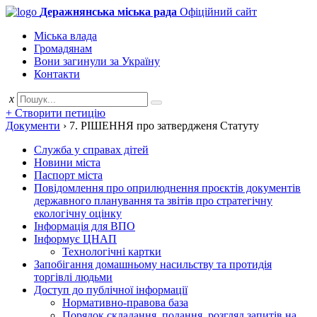
Деражнянська міська рада
Офіційний сайт
Міська влада
Громадянам
Вони загинули за Україну
Контакти
x
+ Створити петицію
Документи
›
7. РІШЕННЯ про затвердженя Статуту
Служба у справах дітей
Новини міста
Паспорт міста
Повідомлення про оприлюднення проєктів документів
державного планування та звітів про стратегічну
екологічну оцінку
Інформація для ВПО
Інформує ЦНАП
Технологічні картки
Запобігання домашньому насильству та протидія
торгівлі людьми
Доступ до публічної інформації
Нормативно-правова база
Порядок складання, подання, розгляд запитів на