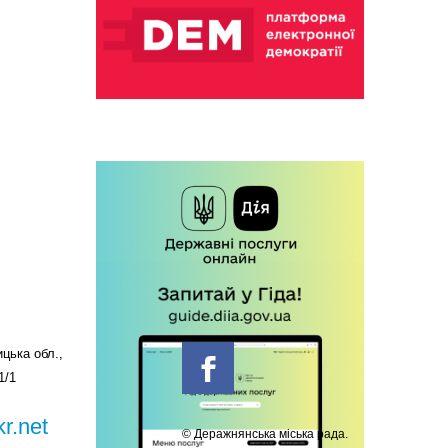
цька обл.,
1/1
r.net
© Деражнянська міська рада.