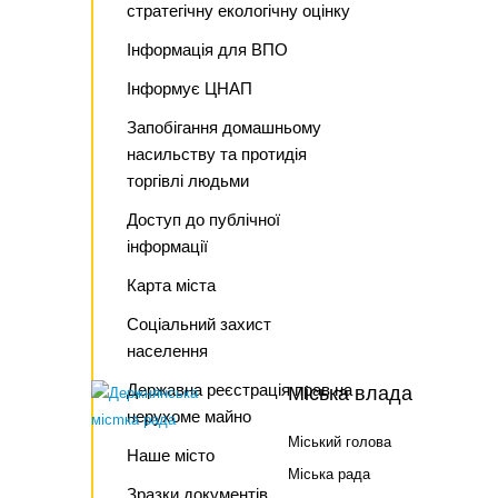
стратегічну екологічну оцінку
Інформація для ВПО
Інформує ЦНАП
Запобігання домашньому
насильству та протидія
торгівлі людьми
Доступ до публічної
інформації
Карта міста
Соціальний захист
населення
Державна реєстрація прав на
Міська влада
нерухоме майно
Міський голова
Наше місто
Міська рада
Зразки документів