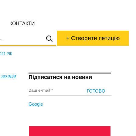
КОНТАКТИ
+ Створити петицію
21 РІК
 заходів
Підписатися на новини
Google