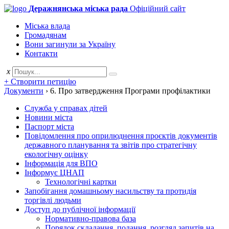
Деражнянська міська рада
Офіційний сайт
Міська влада
Громадянам
Вони загинули за Україну
Контакти
x
+ Створити петицію
Документи
›
6. Про затвердження Програми профілактики
Служба у справах дітей
Новини міста
Паспорт міста
Повідомлення про оприлюднення проєктів документів
державного планування та звітів про стратегічну
екологічну оцінку
Інформація для ВПО
Інформує ЦНАП
Технологічні картки
Запобігання домашньому насильству та протидія
торгівлі людьми
Доступ до публічної інформації
Нормативно-правова база
Порядок складання, подання, розгляд запитів на