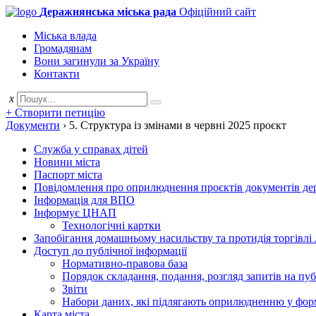
Деражнянська міська рада
Офіційний сайт
Міська влада
Громадянам
Вони загинули за Україну
Контакти
x
+ Створити петицію
Документи
›
5. Структура із змінами в червні 2025 проєкт
Служба у справах дітей
Новини міста
Паспорт міста
Повідомлення про оприлюднення проєктів документів держ
Інформація для ВПО
Інформує ЦНАП
Технологічні картки
Запобігання домашньому насильству та протидія торгівлі
Доступ до публічної інформації
Нормативно-правова база
Порядок складання, подання, розгляд запитів на пу
Звіти
Набори даних, які підлягають оприлюдненню у фор
Карта міста