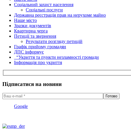
Соціальний захист населення
Соціальні послуги
Державна реєстрація прав на нерухоме майно
Наше місто
Зразки документів
Квартирна черга
Петиції та звернення
Результати розгляду петицій
Графік прийому громадян
ДПС інформує
“Укриття та пункти незламності громади
Інформація про укриття
Підписатися на новини
Google