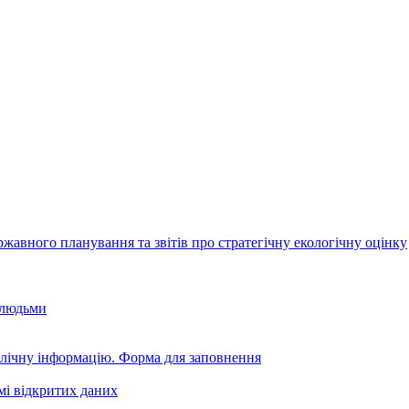
авного планування та звітів про стратегічну екологічну оцінку
 людьми
блічну інформацію. Форма для заповнення
мі відкритих даних