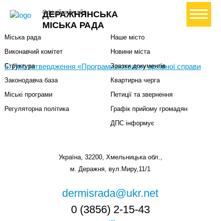
Міська влада
Громадянам
+ Створити петицію
Офіційний сайт
ДЕРАЖНЯНСЬКА
Міський голова
Вони загинули за Україну
МІСЬКА РАДА
Міська рада
Наше місто
Виконавчий комітет
Новини міста
5. Про затвердження «Програми розвитку архівної справи
Структура
Зразки документів
Законодавча база
Квартирна черга
Міські програми
Петиції та звернення
Регуляторна політика
Графік прийому громадян
ДПС інформує
Україна, 32200, Хмельницька обл.,
м. Деражня, вул.Миру,11/1
dermisrada@ukr.net
0 (3856) 2-15-43