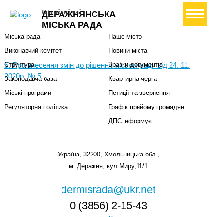
Міська влада
Громадянам
+ Створити петицію
Офіційний сайт
ДЕРАЖНЯНСЬКА
Міський голова
Вони загинули за Україну
МІСЬКА РАДА
Міська рада
Наше місто
Виконавчий комітет
Новини міста
5. Про внесення змін до рішення міської ради від 24. 11.
Структура
Зразки документів
2020р. № 5
Законодавча база
Квартирна черга
Міські програми
Петиції та звернення
Регуляторна політика
Графік прийому громадян
ДПС інформує
Україна, 32200, Хмельницька обл.,
м. Деражня, вул.Миру,11/1
dermisrada@ukr.net
0 (3856) 2-15-43