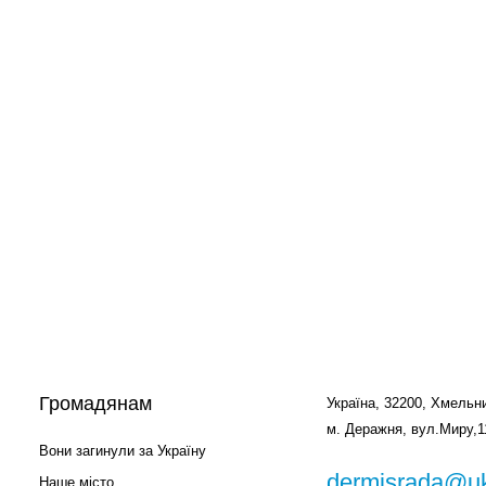
Громадянам
Україна, 32200, Хмельни
м. Деражня, вул.Миру,1
Вони загинули за Україну
dermisrada@uk
Наше місто