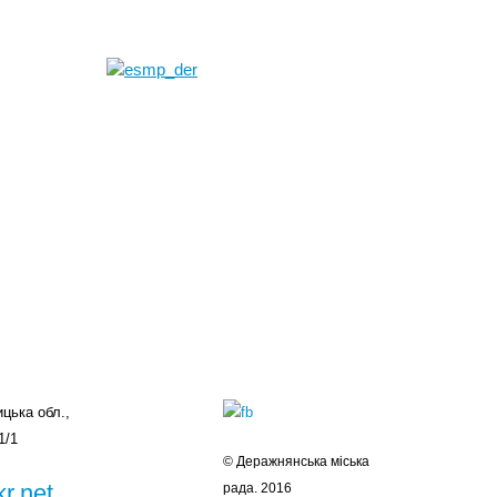
цька обл.,
1/1
© Деражнянська міська
r.net
рада. 2016