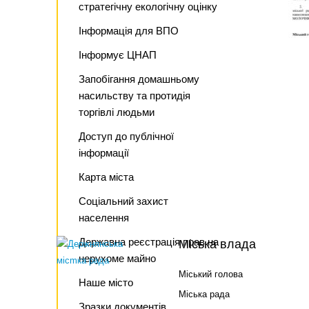
стратегічну екологічну оцінку
Інформація для ВПО
Інформує ЦНАП
Запобігання домашньому
насильству та протидія
торгівлі людьми
Доступ до публічної
інформації
Карта міста
Соціальний захист
населення
Державна реєстрація прав на
Міська влада
нерухоме майно
Міський голова
Наше місто
Міська рада
Зразки документів