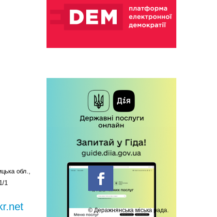
цька обл.,
1/1
r.net
© Деражнянська міська рада.