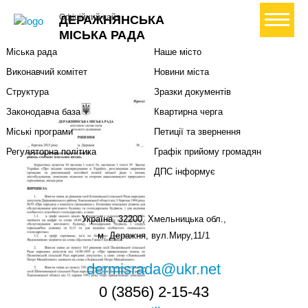
Міська влада
Громадянам
+ Створити петицію
Офіційний сайт
ДЕРАЖНЯНСЬКА
Міський голова
Вони загинули за Україну
МІСЬКА РАДА
Міська рада
Наше місто
Виконавчий комітет
Новини міста
Структура
Зразки документів
Законодавча база
Квартирна черга
Міські програми
Петиції та звернення
Регуляторна політика
Графік прийому громадян
ДПС інформує
Україна, 32200, Хмельницька обл.,
м. Деражня, вул.Миру,11/1
dermisrada@ukr.net
0 (3856) 2-15-43