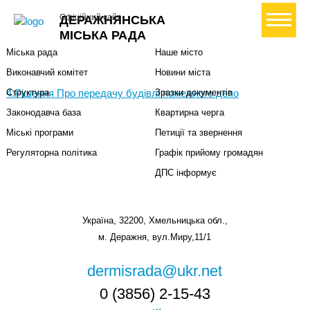
Міська влада
Громадянам
+ Створити петицію
Офіційний сайт
ДЕРАЖНЯНСЬКА
Міський голова
Вони загинули за Україну
МІСЬКА РАДА
Міська рада
Наше місто
Виконавчий комітет
Новини міста
4.Рішення Про передачу будівлі пожежного депо
Структура
Зразки документів
Законодавча база
Квартирна черга
Міські програми
Петиції та звернення
Регуляторна політика
Графік прийому громадян
ДПС інформує
Україна, 32200, Хмельницька обл.,
м. Деражня, вул.Миру,11/1
dermisrada@ukr.net
0 (3856) 2-15-43