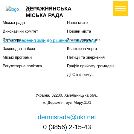
Міська влада
Громадянам
+ Створити петицію
Офіційний сайт
ДЕРАЖНЯНСЬКА
Міський голова
Вони загинули за Україну
МІСЬКА РАДА
Міська рада
Наше місто
Виконавчий комітет
Новини міста
4. Про внесення змін до рішення міської ради
Структура
Зразки документів
Законодавча база
Квартирна черга
Міські програми
Петиції та звернення
Регуляторна політика
Графік прийому громадян
ДПС інформує
Україна, 32200, Хмельницька обл.,
м. Деражня, вул.Миру,11/1
dermisrada@ukr.net
0 (3856) 2-15-43