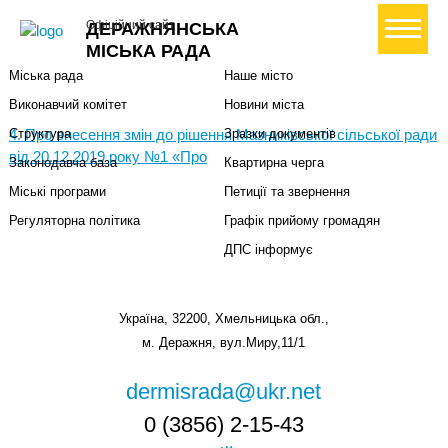
Міська влада
Громадянам
+ Створити петицію
Офіційний сайт
ДЕРАЖНЯНСЬКА
Міський голова
Вони загинули за Україну
МІСЬКА РАДА
Міська рада
Наше місто
Виконавчий комітет
Новини міста
4. Про внесення змін до рішення Мазниківської сільської ради
Структура
Зразки документів
від 20.12.2019 року №1 «Про
Законодавча база
Квартирна черга
Міські програми
Петиції та звернення
Регуляторна політика
Графік прийому громадян
ДПС інформує
Україна, 32200, Хмельницька обл.,
м. Деражня, вул.Миру,11/1
dermisrada@ukr.net
0 (3856) 2-15-43