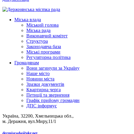
Міська влада
Міський голова
Міська рада
Виконавчий комітет
Структура
Законодавча база
Міські програми
Регуляторна політика
Громадянам
Вони загинули за Україну
Наше місто
Новини міста
Зразки документів
Квартирна черга
Петиції та звернення
Графік прийому громадян
ДПС інформує
Україна, 32200, Хмельницька обл.,
м. Деражня, вул.Миру,11/1
dermisrada@ukr.net