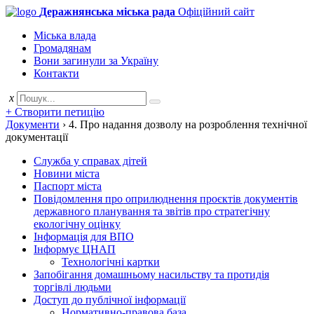
Деражнянська міська рада
Офіційний сайт
Міська влада
Громадянам
Вони загинули за Україну
Контакти
x
+ Створити петицію
Документи
›
4. Про надання дозволу на розроблення технічної
документації
Служба у справах дітей
Новини міста
Паспорт міста
Повідомлення про оприлюднення проєктів документів
державного планування та звітів про стратегічну
екологічну оцінку
Інформація для ВПО
Інформує ЦНАП
Технологічні картки
Запобігання домашньому насильству та протидія
торгівлі людьми
Доступ до публічної інформації
Нормативно-правова база