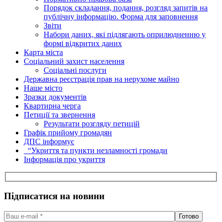
Порядок складання, подання, розгляд запитів на
публічну інформацію. Форма для заповнення
Звіти
Набори даних, які підлягають оприлюдненню у
формі відкритих даних
Карта міста
Соціальний захист населення
Соціальні послуги
Державна реєстрація прав на нерухоме майно
Наше місто
Зразки документів
Квартирна черга
Петиції та звернення
Результати розгляду петицій
Графік прийому громадян
ДПС інформує
“Укриття та пункти незламності громади
Інформація про укриття
Підписатися на новини