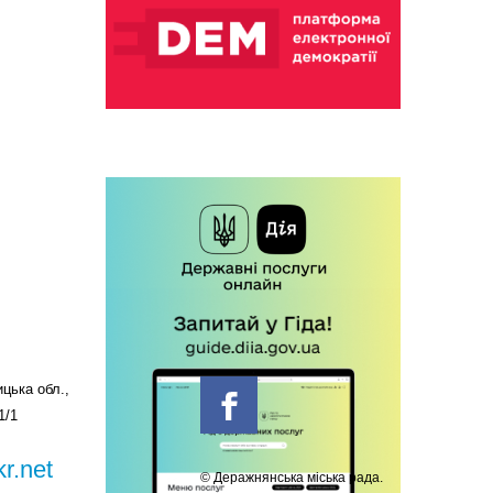
цька обл.,
1/1
r.net
© Деражнянська міська рада.