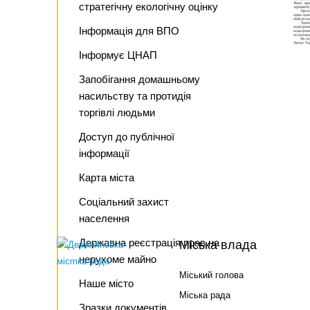
стратегічну екологічну оцінку
Інформація для ВПО
Інформує ЦНАП
Запобігання домашньому
насильству та протидія
торгівлі людьми
Доступ до публічної
інформації
Карта міста
Соціальний захист
населення
Державна реєстрація прав на
Міська влада
нерухоме майно
Міський голова
Наше місто
Міська рада
Зразки документів