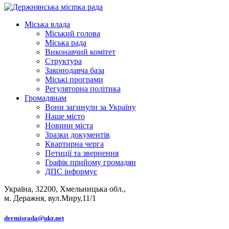
Міська влада
Міський голова
Міська рада
Виконавчий комітет
Структура
Законодавча база
Міські програми
Регуляторна політика
Громадянам
Вони загинули за Україну
Наше місто
Новини міста
Зразки документів
Квартирна черга
Петиції та звернення
Графік прийому громадян
ДПС інформує
Україна, 32200, Хмельницька обл.,
м. Деражня, вул.Миру,11/1
dermisrada@ukr.net