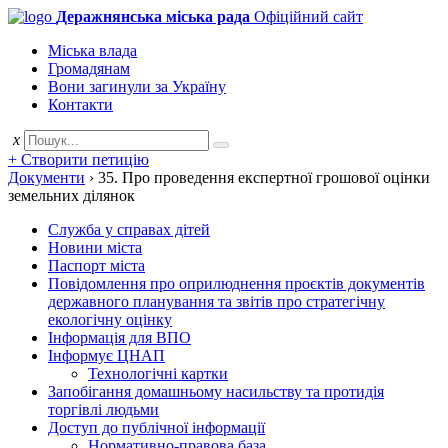
Деражнянська міська рада
Офіційний сайт
Міська влада
Громадянам
Вони загинули за Україну
Контакти
x
+ Створити петицію
Документи
›
35. Про проведення експертної грошової оцінки
земельних ділянок
Служба у справах дітей
Новини міста
Паспорт міста
Повідомлення про оприлюднення проєктів документів
державного планування та звітів про стратегічну
екологічну оцінку
Інформація для ВПО
Інформує ЦНАП
Технологічні картки
Запобігання домашньому насильству та протидія
торгівлі людьми
Доступ до публічної інформації
Нормативно-правова база