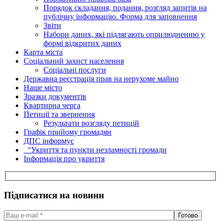
Порядок складання, подання, розгляд запитів на
публічну інформацію. Форма для заповнення
Звіти
Набори даних, які підлягають оприлюдненню у
формі відкритих даних
Карта міста
Соціальний захист населення
Соціальні послуги
Державна реєстрація прав на нерухоме майно
Наше місто
Зразки документів
Квартирна черга
Петиції та звернення
Результати розгляду петицій
Графік прийому громадян
ДПС інформує
“Укриття та пункти незламності громади
Інформація про укриття
Підписатися на новини