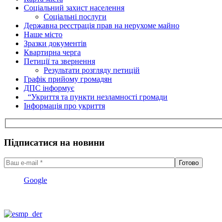
Соціальний захист населення
Соціальні послуги
Державна реєстрація прав на нерухоме майно
Наше місто
Зразки документів
Квартирна черга
Петиції та звернення
Результати розгляду петицій
Графік прийому громадян
ДПС інформує
“Укриття та пункти незламності громади
Інформація про укриття
Підписатися на новини
Google