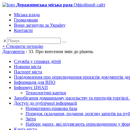
Деражнянська міська рада
Офіційний сайт
Міська влада
Громадянам
Вони загинули за Україну
Контакти
x
+ Створити петицію
Документи
›
33. Про внесення змін до рішень
Служба у справах дітей
Новини міста
Паспорт міста
Повідомлення про оприлюднення проєктів документів держ
Інформація для ВПО
Інформує ЦНАП
Технологічні картки
Запобігання домашньому насильству та протидія торгівлі
Доступ до публічної інформації
Нормативно-правова база
Порядок складання, подання, розгляд запитів на пу
Звіти
Набори даних, які підлягають оприлюдненню у фор
Карта міста