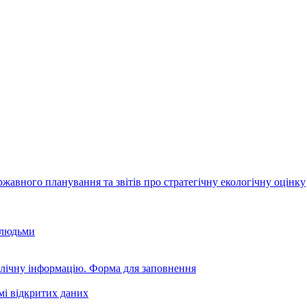
авного планування та звітів про стратегічну екологічну оцінку
 людьми
блічну інформацію. Форма для заповнення
мі відкритих даних