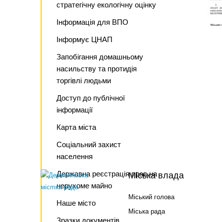
стратегічну екологічну оцінку
Інформація для ВПО
Інформує ЦНАП
Запобігання домашньому
насильству та протидія
торгівлі людьми
Доступ до публічної
інформації
Карта міста
Соціальний захист
населення
Державна реєстрація прав на
Міська влада
нерухоме майно
Міський голова
Наше місто
Міська рада
Зразки документів