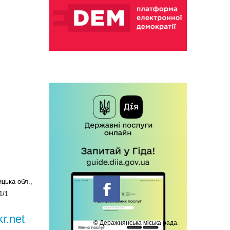
цька обл.,
1/1
r.net
© Деражнянська міська рада.