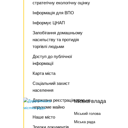
стратегічну екологічну оцінку
Інформація для ВПО
Інформує ЦНАП
Запобігання домашньому
насильству та протидія
торгівлі людьми
Доступ до публічної
інформації
Карта міста
Соціальний захист
населення
Державна реєстрація прав на
Міська влада
нерухоме майно
Міський голова
Наше місто
Міська рада
Зразки документів