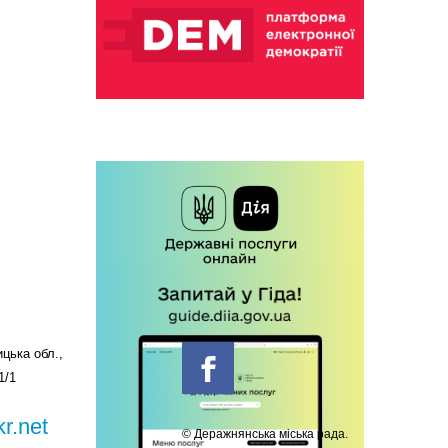
цька обл.,
1/1
r.net
© Деражнянська міська рада.