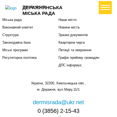
Міська влада
Громадянам
+ Створити петицію
Офіційний сайт
ДЕРАЖНЯНСЬКА
Міський голова
Вони загинули за Україну
МІСЬКА РАДА
Міська рада
Наше місто
Виконавчий комітет
Новини міста
Структура
Зразки документів
Законодавча база
Квартирна черга
Міські програми
Петиції та звернення
Регуляторна політика
Графік прийому громадян
ДПС інформує
Україна, 32200, Хмельницька обл.,
м. Деражня, вул.Миру,11/1
dermisrada@ukr.net
0 (3856) 2-15-43