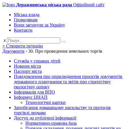
Деражнянська міська рада
Офіційний сайт
Міська влада
Громадянам
Вони загинули за Україну
Контакти
x
+ Створити петицію
Документи
›
30. Про проведення земельних торгів
Служба у справах дітей
Новини міста
Паспорт міста
Повідомлення про оприлюднення проєктів документів
державного планування та звітів про стратегічну
екологічну оцінку
Інформація для ВПО
Інформує ЦНАП
Технологічні картки
Запобігання домашньому насильству та протидія
торгівлі людьми
Доступ до публічної інформації
Нормативно-правова база
Порядок складання, подання, розгляд запитів на