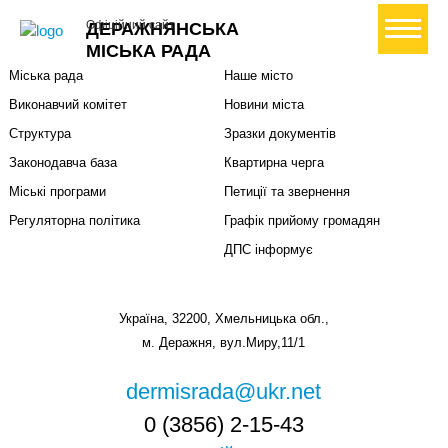
Міська влада
Громадянам
+ Створити петицію
Офіційний сайт
ДЕРАЖНЯНСЬКА
Міський голова
Вони загинули за Україну
МІСЬКА РАДА
Міська рада
Наше місто
Виконавчий комітет
Новини міста
Структура
Зразки документів
Законодавча база
Квартирна черга
Міські програми
Петиції та звернення
Регуляторна політика
Графік прийому громадян
ДПС інформує
Україна, 32200, Хмельницька обл.,
м. Деражня, вул.Миру,11/1
dermisrada@ukr.net
0 (3856) 2-15-43