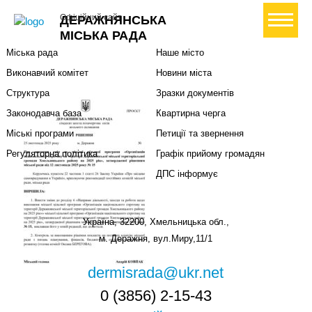
Міська влада
Громадянам
+ Створити петицію
Офіційний сайт
ДЕРАЖНЯНСЬКА
Міський голова
Вони загинули за Україну
МІСЬКА РАДА
Міська рада
Наше місто
Виконавчий комітет
Новини міста
Структура
Зразки документів
Законодавча база
Квартирна черга
Міські програми
Петиції та звернення
Регуляторна політика
Графік прийому громадян
ДПС інформує
Україна, 32200, Хмельницька обл.,
м. Деражня, вул.Миру,11/1
dermisrada@ukr.net
0 (3856) 2-15-43