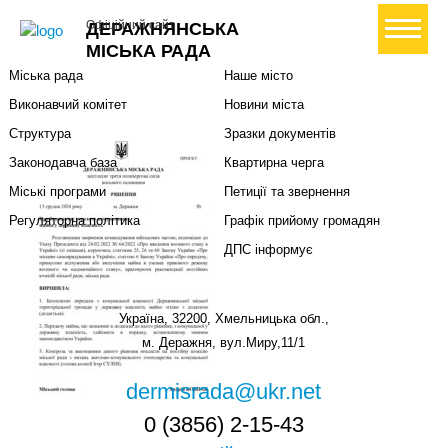
Міська влада
Громадянам
+ Створити петицію
Офіційний сайт
ДЕРАЖНЯНСЬКА
Міський голова
Вони загинули за Україну
МІСЬКА РАДА
Міська рада
Наше місто
Виконавчий комітет
Новини міста
Структура
Зразки документів
Законодавча база
Квартирна черга
Міські програми
Петиції та звернення
Регуляторна політика
Графік прийому громадян
ДПС інформує
Україна, 32200, Хмельницька обл.,
м. Деражня, вул.Миру,11/1
dermisrada@ukr.net
0 (3856) 2-15-43