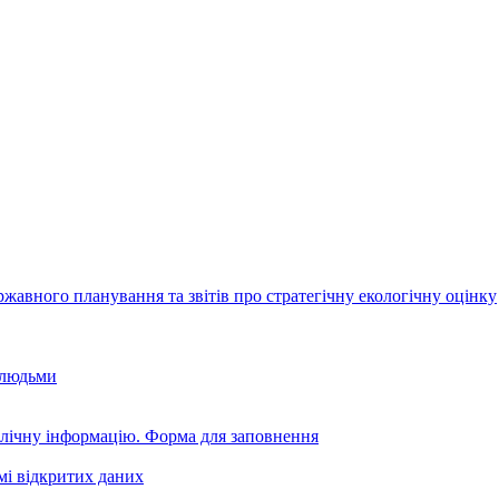
авного планування та звітів про стратегічну екологічну оцінку
 людьми
блічну інформацію. Форма для заповнення
мі відкритих даних