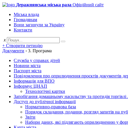
Деражнянська міська рада
Офіційний сайт
Міська влада
Громадянам
Вони загинули за Україну
Контакти
x
+ Створити петицію
Документи
›
3. Програма
Служба у справах дітей
Новини міста
Паспорт міста
Повідомлення про оприлюднення проєктів документів держ
Інформація для ВПО
Інформує ЦНАП
Технологічні картки
Запобігання домашньому насильству та протидія торгівлі
Доступ до публічної інформації
Нормативно-правова база
Порядок складання, подання, розгляд запитів на пу
Звіти
Набори даних, які підлягають оприлюдненню у фор
Карта міста