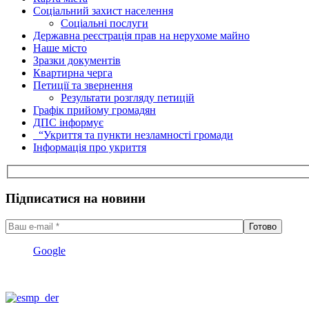
Соціальний захист населення
Соціальні послуги
Державна реєстрація прав на нерухоме майно
Наше місто
Зразки документів
Квартирна черга
Петиції та звернення
Результати розгляду петицій
Графік прийому громадян
ДПС інформує
“Укриття та пункти незламності громади
Інформація про укриття
Підписатися на новини
Google