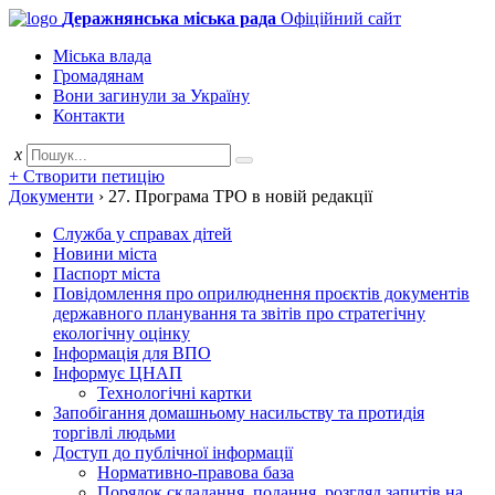
Деражнянська міська рада
Офіційний сайт
Міська влада
Громадянам
Вони загинули за Україну
Контакти
x
+ Створити петицію
Документи
›
27. Програма ТРО в новій редакції
Служба у справах дітей
Новини міста
Паспорт міста
Повідомлення про оприлюднення проєктів документів
державного планування та звітів про стратегічну
екологічну оцінку
Інформація для ВПО
Інформує ЦНАП
Технологічні картки
Запобігання домашньому насильству та протидія
торгівлі людьми
Доступ до публічної інформації
Нормативно-правова база
Порядок складання, подання, розгляд запитів на