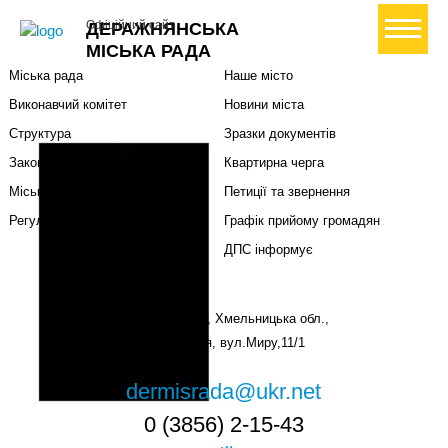
Міська влада
Громадянам
+ Створити петицію
Офіційний сайт
ДЕРАЖНЯНСЬКА
Міський голова
Вони загинули за Україну
МІСЬКА РАДА
Міська рада
Наше місто
Виконавчий комітет
Новини міста
Структура
Зразки документів
Законодавча база
Квартирна черга
Міські програми
Петиції та звернення
Регуляторна політика
Графік прийому громадян
ДПС інформує
Україна, 32200, Хмельницька обл.,
м. Деражня, вул.Миру,11/1
dermisrada@ukr.net
0 (3856) 2-15-43