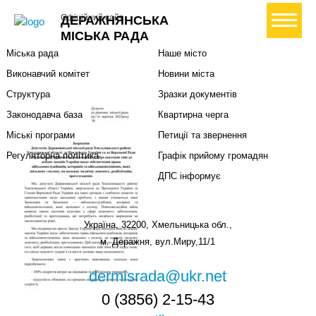
Міська влада
Громадянам
+ Створити петицію
Офіційний сайт
ДЕРАЖНЯНСЬКА
Міський голова
Вони загинули за Україну
МІСЬКА РАДА
Міська рада
Наше місто
Виконавчий комітет
Новини міста
Структура
Зразки документів
Законодавча база
Квартирна черга
Міські програми
Петиції та звернення
Регуляторна політика
Графік прийому громадян
ДПС інформує
Україна, 32200, Хмельницька обл.,
м. Деражня, вул.Миру,11/1
dermisrada@ukr.net
0 (3856) 2-15-43