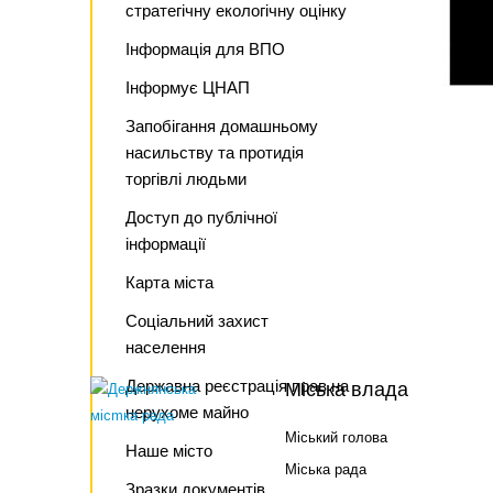
стратегічну екологічну оцінку
Інформація для ВПО
Інформує ЦНАП
Запобігання домашньому
насильству та протидія
торгівлі людьми
Доступ до публічної
інформації
Карта міста
Соціальний захист
населення
Державна реєстрація прав на
Міська влада
нерухоме майно
Міський голова
Наше місто
Міська рада
Зразки документів