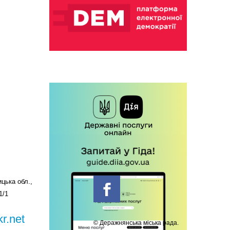
цька обл.,
1/1
r.net
© Деражнянська міська рада.