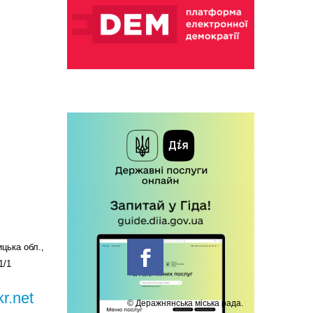
цька обл.,
1/1
r.net
© Деражнянська міська рада.