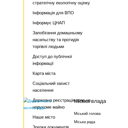
стратегічну екологічну оцінку
Інформація для ВПО
Інформує ЦНАП
Запобігання домашньому
насильству та протидія
торгівлі людьми
Доступ до публічної
інформації
Карта міста
Соціальний захист
населення
Державна реєстрація прав на
Міська влада
нерухоме майно
Міський голова
Наше місто
Міська рада
Зразки документів