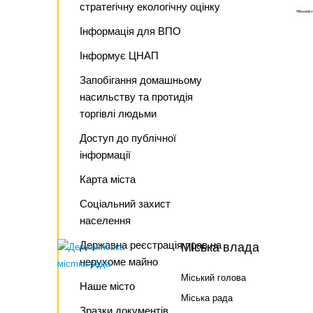
стратегічну екологічну оцінку
Інформація для ВПО
Інформує ЦНАП
Запобігання домашньому
насильству та протидія
торгівлі людьми
Доступ до публічної
інформації
Карта міста
Соціальний захист
населення
Державна реєстрація прав на
Міська влада
нерухоме майно
Міський голова
Наше місто
Міська рада
Зразки документів