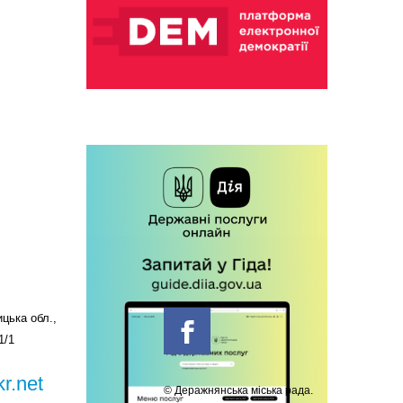
цька обл.,
1/1
r.net
© Деражнянська міська рада.