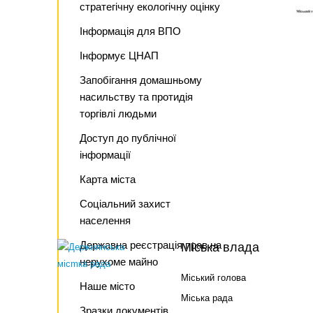
стратегічну екологічну оцінку
Інформація для ВПО
Інформує ЦНАП
Запобігання домашньому
насильству та протидія
торгівлі людьми
Доступ до публічної
інформації
Карта міста
Соціальний захист
населення
Державна реєстрація прав на
Міська влада
нерухоме майно
Міський голова
Наше місто
Міська рада
Зразки документів