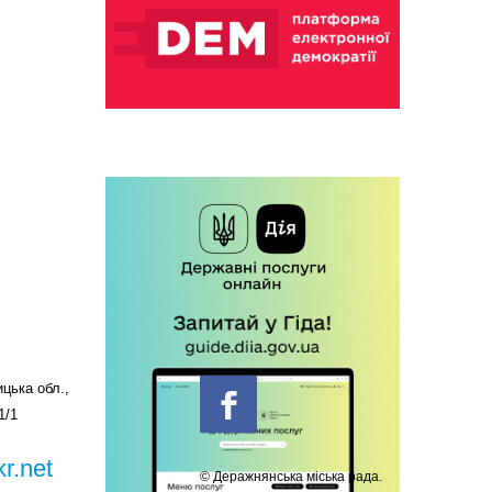
цька обл.,
1/1
r.net
© Деражнянська міська рада.