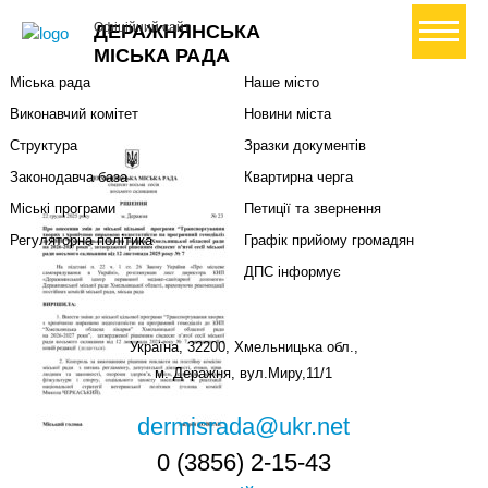
Міська влада
Громадянам
+ Створити петицію
Офіційний сайт
ДЕРАЖНЯНСЬКА
Міський голова
Вони загинули за Україну
МІСЬКА РАДА
Міська рада
Наше місто
Виконавчий комітет
Новини міста
Структура
Зразки документів
Законодавча база
Квартирна черга
Міські програми
Петиції та звернення
Регуляторна політика
Графік прийому громадян
ДПС інформує
Україна, 32200, Хмельницька обл.,
м. Деражня, вул.Миру,11/1
dermisrada@ukr.net
0 (3856) 2-15-43