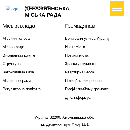
+ Створити петицію
Офіційний сайт
ДЕРАЖНЯНСЬКА
МІСЬКА РАДА
Міська влада
Громадянам
Міський голова
Вони загинули за Україну
Міська рада
Наше місто
Виконавчий комітет
Новини міста
Структура
Зразки документів
Законодавча база
Квартирна черга
Міські програми
Петиції та звернення
Регуляторна політика
Графік прийому громадян
ДПС інформує
Україна, 32200, Хмельницька обл.,
м. Деражня, вул.Миру,11/1