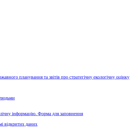
авного планування та звітів про стратегічну екологічну оцінку
 людьми
блічну інформацію. Форма для заповнення
мі відкритих даних