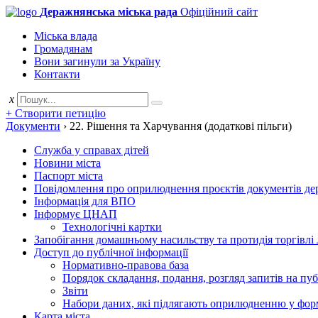
Деражнянська міська рада
Офіційний сайт
Міська влада
Громадянам
Вони загинули за Україну
Контакти
x
+ Створити петицію
Документи
›
22. Рішення та Харчування (додаткові пільги)
Служба у справах дітей
Новини міста
Паспорт міста
Повідомлення про оприлюднення проєктів документів держ
Інформація для ВПО
Інформує ЦНАП
Технологічні картки
Запобігання домашньому насильству та протидія торгівлі
Доступ до публічної інформації
Нормативно-правова база
Порядок складання, подання, розгляд запитів на пу
Звіти
Набори даних, які підлягають оприлюдненню у фор
Карта міста