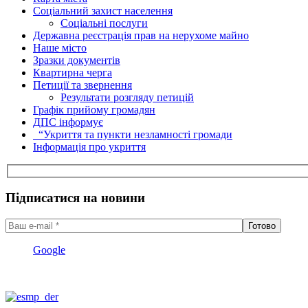
Соціальний захист населення
Соціальні послуги
Державна реєстрація прав на нерухоме майно
Наше місто
Зразки документів
Квартирна черга
Петиції та звернення
Результати розгляду петицій
Графік прийому громадян
ДПС інформує
“Укриття та пункти незламності громади
Інформація про укриття
Підписатися на новини
Google