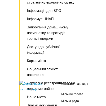
стратегічну екологічну оцінку
Інформація для ВПО
Інформує ЦНАП
Запобігання домашньому
насильству та протидія
торгівлі людьми
Доступ до публічної
інформації
Карта міста
Соціальний захист
населення
Державна реєстрація прав на
Міська влада
нерухоме майно
Міський голова
Наше місто
Міська рада
Зразки документів