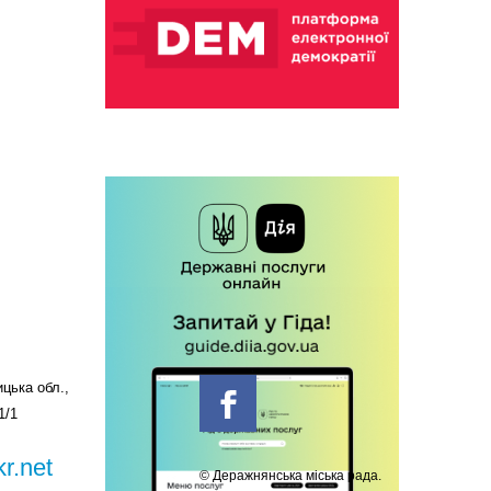
цька обл.,
1/1
r.net
© Деражнянська міська рада.