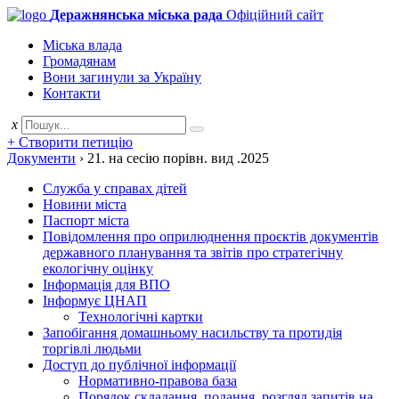
Деражнянська міська рада
Офіційний сайт
Міська влада
Громадянам
Вони загинули за Україну
Контакти
x
+ Створити петицію
Документи
›
21. на сесію порівн. вид .2025
Служба у справах дітей
Новини міста
Паспорт міста
Повідомлення про оприлюднення проєктів документів
державного планування та звітів про стратегічну
екологічну оцінку
Інформація для ВПО
Інформує ЦНАП
Технологічні картки
Запобігання домашньому насильству та протидія
торгівлі людьми
Доступ до публічної інформації
Нормативно-правова база
Порядок складання, подання, розгляд запитів на