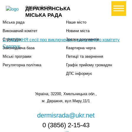
Міська влада
Громадянам
+ Створити петицію
Офіційний сайт
ДЕРАЖНЯНСЬКА
Міський голова
Вони загинули за Україну
МІСЬКА РАДА
Міська рада
Наше місто
Виконавчий комітет
Новини міста
2. РІШЕННЯ сесії про виключення з виконавчого комітету
Структура
Зразки документів
Сидорук
Законодавча база
Квартирна черга
Міські програми
Петиції та звернення
Регуляторна політика
Графік прийому громадян
ДПС інформує
Україна, 32200, Хмельницька обл.,
м. Деражня, вул.Миру,11/1
dermisrada@ukr.net
0 (3856) 2-15-43