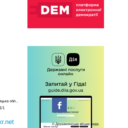
цька обл.,
1/1
r.net
© Деражнянська міська рада.