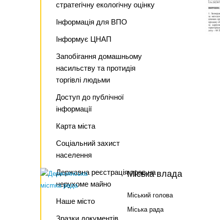
стратегічну екологічну оцінку
Інформація для ВПО
Інформує ЦНАП
Запобігання домашньому
насильству та протидія
торгівлі людьми
Доступ до публічної
інформації
Карта міста
Соціальний захист
населення
Державна реєстрація прав на
Міська влада
нерухоме майно
Міський голова
Наше місто
Міська рада
Зразки документів