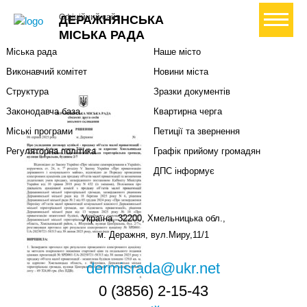
Міська влада
Громадянам
+ Створити петицію
Офіційний сайт
ДЕРАЖНЯНСЬКА
Міський голова
Вони загинули за Україну
МІСЬКА РАДА
Міська рада
Наше місто
Виконавчий комітет
Новини міста
Структура
Зразки документів
Законодавча база
Квартирна черга
Міські програми
Петиції та звернення
Регуляторна політика
Графік прийому громадян
ДПС інформує
Україна, 32200, Хмельницька обл.,
м. Деражня, вул.Миру,11/1
dermisrada@ukr.net
0 (3856) 2-15-43