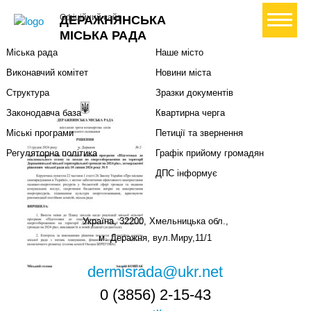
Міська влада
Громадянам
+ Створити петицію
Офіційний сайт
ДЕРАЖНЯНСЬКА
Міський голова
Вони загинули за Україну
МІСЬКА РАДА
Міська рада
Наше місто
Виконавчий комітет
Новини міста
Структура
Зразки документів
Законодавча база
Квартирна черга
Міські програми
Петиції та звернення
Регуляторна політика
Графік прийому громадян
ДПС інформує
Україна, 32200, Хмельницька обл.,
м. Деражня, вул.Миру,11/1
dermisrada@ukr.net
0 (3856) 2-15-43