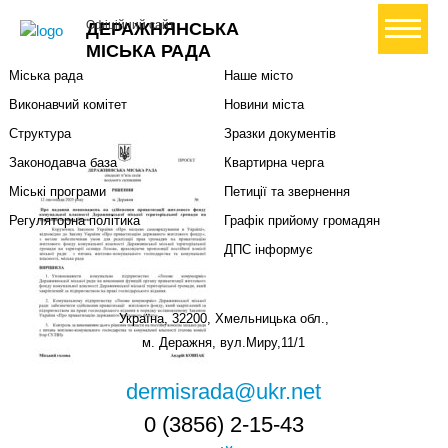
Міська влада
Громадянам
+ Створити петицію
Офіційний сайт
ДЕРАЖНЯНСЬКА
Міський голова
Вони загинули за Україну
МІСЬКА РАДА
Міська рада
Наше місто
Виконавчий комітет
Новини міста
Структура
Зразки документів
Законодавча база
Квартирна черга
Міські програми
Петиції та звернення
Регуляторна політика
Графік прийому громадян
ДПС інформує
Україна, 32200, Хмельницька обл.,
м. Деражня, вул.Миру,11/1
dermisrada@ukr.net
0 (3856) 2-15-43